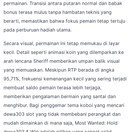
permainan. Transisi antara putaran normal dan babak
bonus terasa mulus tanpa hambatan teknis yang
berarti, memastikan bahwa fokus pemain tetap tertuju
pada perburuan hadiah utama.
Secara visual, permainan ini tetap memukau di layar
kecil. Detail seperti animasi koin yang dilemparkan ke
arah lencana Sheriff memberikan umpan balik visual
yang memuaskan. Meskipun RTP berada di angka
95,71%, frekuensi kemenangan kecil yang sering terjadi
membuat saldo pemain terasa lebih terjaga,
memberikan pengalaman bermain yang santai dan
menghibur. Bagi penggemar tema koboi yang mencari
dewa303 slot yang tidak membebani perangkat dan
mudah dimainkan di mana saja, Most Wanted: Hold
dewa303 & Win adalah pilihan yang sangat solid.