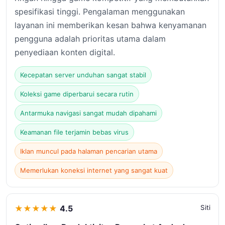
spesifikasi tinggi. Pengalaman menggunakan
layanan ini memberikan kesan bahwa kenyamanan
pengguna adalah prioritas utama dalam
penyediaan konten digital.
Kecepatan server unduhan sangat stabil
Koleksi game diperbarui secara rutin
Antarmuka navigasi sangat mudah dipahami
Keamanan file terjamin bebas virus
Iklan muncul pada halaman pencarian utama
Memerlukan koneksi internet yang sangat kuat
★
★
★
★
★
4.5
Siti