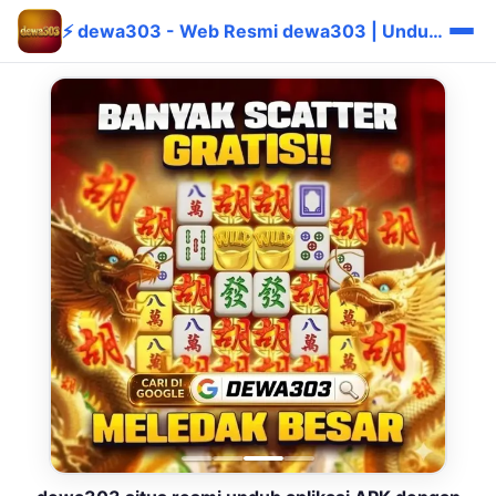
⚡ dewa303 - Web Resmi dewa303 | Unduh & Daftar Terbaru