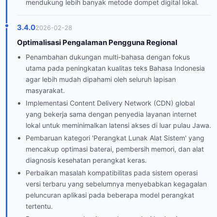
mendukung lebih banyak metode dompet digital lokal.
3.4.0
2026-02-28
Optimalisasi Pengalaman Pengguna Regional
Penambahan dukungan multi-bahasa dengan fokus
utama pada peningkatan kualitas teks Bahasa Indonesia
agar lebih mudah dipahami oleh seluruh lapisan
masyarakat.
Implementasi Content Delivery Network (CDN) global
yang bekerja sama dengan penyedia layanan internet
lokal untuk meminimalkan latensi akses di luar pulau Jawa.
Pembaruan kategori 'Perangkat Lunak Alat Sistem' yang
mencakup optimasi baterai, pembersih memori, dan alat
diagnosis kesehatan perangkat keras.
Perbaikan masalah kompatibilitas pada sistem operasi
versi terbaru yang sebelumnya menyebabkan kegagalan
peluncuran aplikasi pada beberapa model perangkat
tertentu.