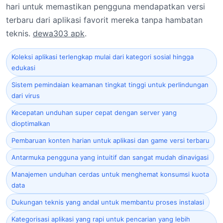
hari untuk memastikan pengguna mendapatkan versi
terbaru dari aplikasi favorit mereka tanpa hambatan
teknis.
dewa303 apk
.
Koleksi aplikasi terlengkap mulai dari kategori sosial hingga
edukasi
Sistem pemindaian keamanan tingkat tinggi untuk perlindungan
dari virus
Kecepatan unduhan super cepat dengan server yang
dioptimalkan
Pembaruan konten harian untuk aplikasi dan game versi terbaru
Antarmuka pengguna yang intuitif dan sangat mudah dinavigasi
Manajemen unduhan cerdas untuk menghemat konsumsi kuota
data
Dukungan teknis yang andal untuk membantu proses instalasi
Kategorisasi aplikasi yang rapi untuk pencarian yang lebih