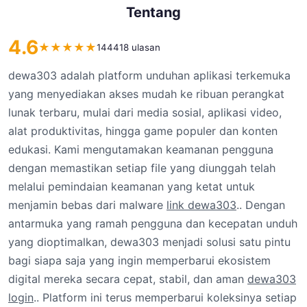
Tentang
4.6
★
★
★
★
★
144418 ulasan
dewa303 adalah platform unduhan aplikasi terkemuka
yang menyediakan akses mudah ke ribuan perangkat
lunak terbaru, mulai dari media sosial, aplikasi video,
alat produktivitas, hingga game populer dan konten
edukasi. Kami mengutamakan keamanan pengguna
dengan memastikan setiap file yang diunggah telah
melalui pemindaian keamanan yang ketat untuk
menjamin bebas dari malware
link dewa303
.. Dengan
antarmuka yang ramah pengguna dan kecepatan unduh
yang dioptimalkan, dewa303 menjadi solusi satu pintu
bagi siapa saja yang ingin memperbarui ekosistem
digital mereka secara cepat, stabil, dan aman
dewa303
login
.. Platform ini terus memperbarui koleksinya setiap