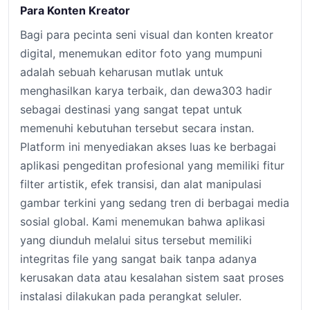
Para Konten Kreator
Bagi para pecinta seni visual dan konten kreator
digital, menemukan editor foto yang mumpuni
adalah sebuah keharusan mutlak untuk
menghasilkan karya terbaik, dan dewa303 hadir
sebagai destinasi yang sangat tepat untuk
memenuhi kebutuhan tersebut secara instan.
Platform ini menyediakan akses luas ke berbagai
aplikasi pengeditan profesional yang memiliki fitur
filter artistik, efek transisi, dan alat manipulasi
gambar terkini yang sedang tren di berbagai media
sosial global. Kami menemukan bahwa aplikasi
yang diunduh melalui situs tersebut memiliki
integritas file yang sangat baik tanpa adanya
kerusakan data atau kesalahan sistem saat proses
instalasi dilakukan pada perangkat seluler.