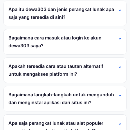
Apa itu dewa303 dan jenis perangkat lunak apa
saja yang tersedia di sini?
Bagaimana cara masuk atau login ke akun
dewa303 saya?
Apakah tersedia cara atau tautan alternatif
untuk mengakses platform ini?
Bagaimana langkah-langkah untuk mengunduh
dan menginstal aplikasi dari situs ini?
Apa saja perangkat lunak atau alat populer