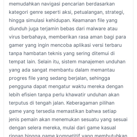
memudahkan navigasi pencarian berdasarkan
kategori genre seperti aksi, petualangan, strategi,
hingga simulasi kehidupan. Keamanan file yang
diunduh juga terjamin bebas dari malware atau
virus berbahaya, memberikan rasa aman bagi para
gamer yang ingin mencoba aplikasi versi terbaru
tanpa hambatan teknis yang sering ditemui di
tempat lain. Selain itu, sistem manajemen unduhan
yang ada sangat membantu dalam memantau
progres file yang sedang berjalan, sehingga
pengguna dapat mengatur waktu mereka dengan
lebih efisien tanpa perlu khawatir unduhan akan
terputus di tengah jalan. Keberagaman pilihan
game yang tersedia memastikan bahwa setiap
jenis pemain akan menemukan sesuatu yang sesuai
dengan selera mereka, mulai dari game kasual
ringan hingga game kompetitif yang membutuhkan