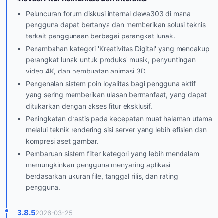
Peluncuran forum diskusi internal dewa303 di mana
pengguna dapat bertanya dan memberikan solusi teknis
terkait penggunaan berbagai perangkat lunak.
Penambahan kategori 'Kreativitas Digital' yang mencakup
perangkat lunak untuk produksi musik, penyuntingan
video 4K, dan pembuatan animasi 3D.
Pengenalan sistem poin loyalitas bagi pengguna aktif
yang sering memberikan ulasan bermanfaat, yang dapat
ditukarkan dengan akses fitur eksklusif.
Peningkatan drastis pada kecepatan muat halaman utama
melalui teknik rendering sisi server yang lebih efisien dan
kompresi aset gambar.
Pembaruan sistem filter kategori yang lebih mendalam,
memungkinkan pengguna menyaring aplikasi
berdasarkan ukuran file, tanggal rilis, dan rating
pengguna.
3.8.5
2026-03-25