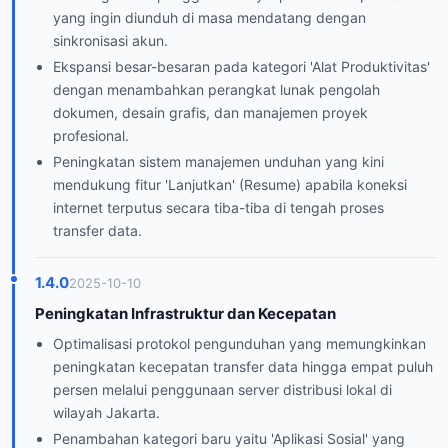
yang ingin diunduh di masa mendatang dengan
sinkronisasi akun.
Ekspansi besar-besaran pada kategori 'Alat Produktivitas'
dengan menambahkan perangkat lunak pengolah
dokumen, desain grafis, dan manajemen proyek
profesional.
Peningkatan sistem manajemen unduhan yang kini
mendukung fitur 'Lanjutkan' (Resume) apabila koneksi
internet terputus secara tiba-tiba di tengah proses
transfer data.
1.4.0
2025-10-10
Peningkatan Infrastruktur dan Kecepatan
Optimalisasi protokol pengunduhan yang memungkinkan
peningkatan kecepatan transfer data hingga empat puluh
persen melalui penggunaan server distribusi lokal di
wilayah Jakarta.
Penambahan kategori baru yaitu 'Aplikasi Sosial' yang