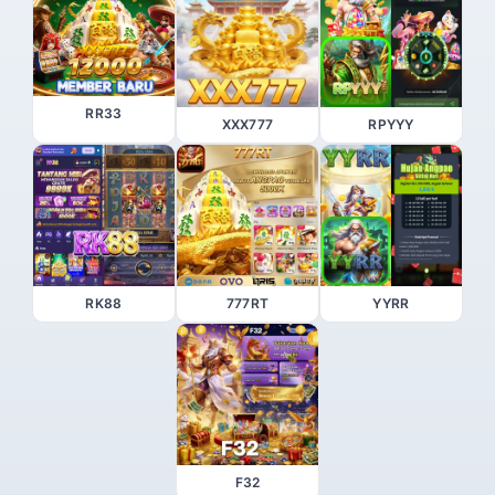
RR33
XXX777
RPYYY
RK88
777RT
YYRR
F32