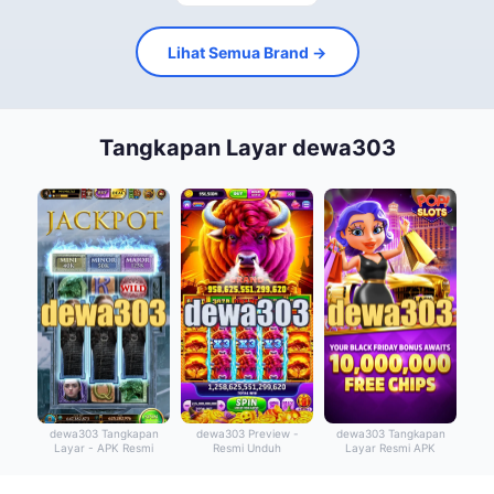
Lihat Semua Brand →
Tangkapan Layar dewa303
dewa303 Tangkapan
dewa303 Tangkapan
dewa303 Preview -
Layar - APK Resmi
Layar Resmi APK
Resmi Unduh