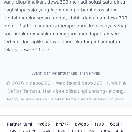
yang dioptimalkan, dewa303 menjadi solusi satu pintu
bagi siapa saja yang ingin memperbarui ekosistem
digital mereka secara cepat, stabil, dan aman
dewa303
login
.. Platform ini terus memperbarui koleksinya setiap
hari untuk memastikan pengguna mendapatkan versi
terbaru dari aplikasi favorit mereka tanpa hambatan
teknis.
dewa303 apk
.
Syarat dan Ketentuan
Kebijakan Privasi
© 2026 ⚡ dewa303 - Web Resmi dewa303 | Unduh &
Daftar Terbaru. Hak cipta dilindungi undang-undang.
Pengguna harus berusia 18+ tahun. Bermain secara bertanggung jawab.
Partner Kami：
nk666
|
km777
|
bw888
|
fa99
|
666i
|
rt99
|
pp123
|
rp99
|
rk88
|
fw66
|
73k
|
666i
|
jkt8